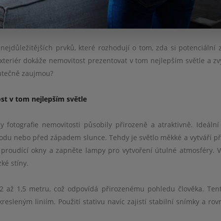
 nejdůležitějších prvků, které rozhodují o tom, zda si potenciální 
xteriér dokáže nemovitost prezentovat v tom nejlepším světle a zvýš
skutečně zaujmou?
st v tom nejlepším světle
 fotografie nemovitosti působily přirozeně a atraktivně. Ideáln
ýchodu nebo před západem slunce. Tehdy je světlo měkké a vytváří p
tlo proudící okny a zapněte lampy pro vytvoření útulné atmosféry. 
ké stíny.
1,2 až 1,5 metru, což odpovídá přirozenému pohledu člověka. Ten
esleným liniím. Použití stativu navíc zajistí stabilní snímky a rovn