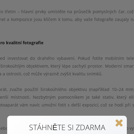
dlo třetin – hlavní prvky umístěte na průsečík pomyslných čar, což
hel a kompozice jsou klíčem k tomu, aby vaše fotografie zaujaly n
o kvalitní fotografie
hned investovat do drahého vybavení. Pokud fotíte mobilním tel
 s širokoúhlým objektivem, který lépe zachytí prostor. Moderní sma
a a ostrosti, což může výrazně zvýšit kvalitu snímků.
át, zvažte použití širokoúhlého objektivu (například 10–24 mm)
menší místnosti. Nezbytným pomocníkem je také stativ, který el
fotoaparát vám navíc umožní fotit s delší expozicí, což se hodí při 
STÁHNĚTE SI ZDARMA
ebo časovač, které minimalizují otřesy při mačkání spouště. Pro v