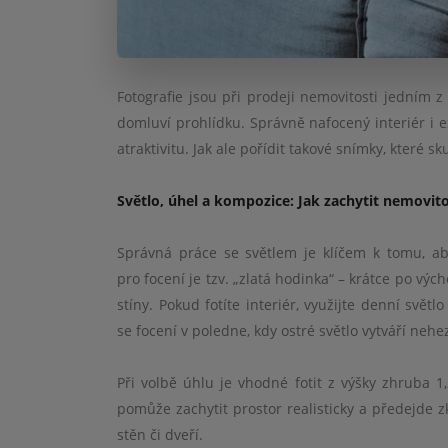
Fotografie jsou při prodeji nemovitosti jedním z
domluví prohlídku. Správně nafocený interiér i e
atraktivitu. Jak ale pořídit takové snímky, které 
Světlo, úhel a kompozice: Jak zachytit nemovito
Správná práce se světlem je klíčem k tomu, aby
pro focení je tzv. „zlatá hodinka“ – krátce po v
stíny. Pokud fotíte interiér, využijte denní svě
se focení v poledne, kdy ostré světlo vytváří nehez
Při volbě úhlu je vhodné fotit z výšky zhruba 
pomůže zachytit prostor realisticky a předejde zkr
stěn či dveří.