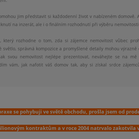
ení.
omohou jim představit si každodenní život v nabízeném domově. 
iknutí na inzerát, ale i o finálním rozhodnutí při výběru nemovitosti
em, který rozhodne o tom, zda si zájemce nemovitost vůbec pro
é světlo, správná kompozice a promyšlené detaily mohou výrazně o
 jak svou nemovitost nejlépe prezentovat, neváhejte se na mě 
dím vám, jak nafotit váš domov tak, aby si získal srdce zájem
praxe se pohybuji ve světě obchodu, prošla jsem od prod
ilionovým kontraktům a v roce 2004 natrvalo zakotvila 