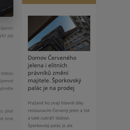
zájemci
it její
Domov Červeného
jelena i elitních
právníků změní
í dobou
majitele. Šporkovský
říjemné
palác je na prodej
Vyhněte
Pražané ho znají hlavně díky
restauracím Červený jelen a SIA
to úhel
a také cukráři Skálovi.
é linie
Šporkovský palác je ale