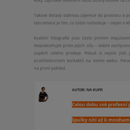
kliky, zajímavé osvětlení nebo útulný koutek na čt
Takové detaily vtáhnou zájemce do prostoru a p
tato emoce je tím, co často rozhoduje – nejen o kl
Kvalitní fotografie jsou často prvním impulz
Nepodceňujte proto jejich sílu – dobře zachycen
úspěch celého prodeje. Pokud si nejste jistí,
prostřednictvím kontaktů na tomto webu. Pora
na první pohled.
AUTOR: IVA KUFR
Celou d
obu své profesní 
špulky nití až k mnoham