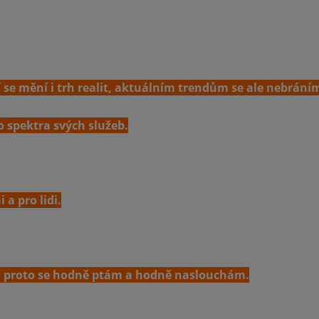
í se mění i trh realit, aktuálním trendům se ale nebrání
o spektra svých služeb.
 a pro lidi.
, proto se hodně ptám a hodně naslouchám.