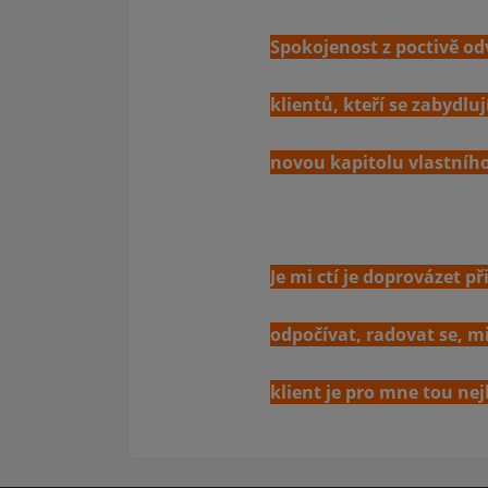
Spokojenost z poctivě od
klientů, kteří se zabydl
novou kapitolu vlastního
Je mi ctí je doprovázet 
odpočívat, radovat se, mi
klient je pro mne tou ne