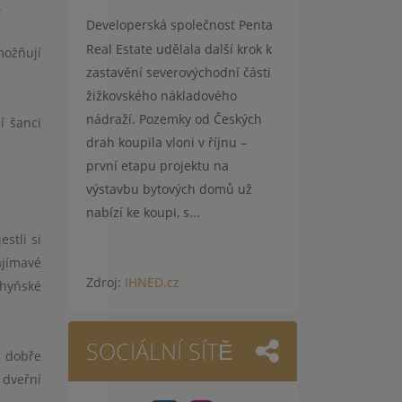
.
Developerská společnost Penta
Real Estate udělala další krok k
možňují
zastavění severovýchodní části
žižkovského nákladového
nádraží. Pozemky od Českých
í šanci
drah koupila vloni v říjnu –
první etapu projektu na
výstavbu bytových domů už
nabízí ke koupi, s...
stli si
ajímavé
Zdroj:
IHNED.cz
chyňské
SOCIÁLNÍ SÍTĚ
r dobře
 dveřní