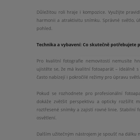
Důležitou roli hraje i kompozice. Využijte pravi
harmonii a atraktivitu snímku. Správné světlo, ú
pohled.
Technika a vybavení: Co skutečně potřebujete pr
Pro kvalitní fotografie nemovitostí nemusíte 
ujistěte se, že má kvalitní fotoaparát – ideálně
často nabízejí i pokročilé režimy pro úpravu světl
Pokud se rozhodnete pro profesionální fotoapar
dokáže zvětšit perspektivu a opticky rozšířit 
roztřesené snímky a zajistí rovné linie. Stabilní 
osvětlení.
Dalším užitečným nástrojem je spoušť na dálku n