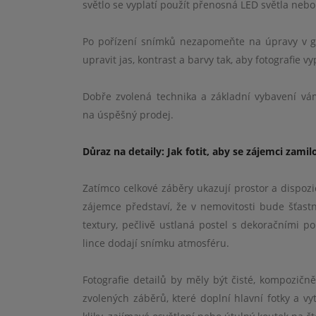
světlo se vyplatí použít přenosná LED světla nebo 
Po pořízení snímků nezapomeňte na úpravy v g
upravit jas, kontrast a barvy tak, aby fotografie
Dobře zvolená technika a základní vybavení vám 
na úspěšný prodej.
Důraz na detaily: Jak fotit, aby se zájemci zamil
Zatímco celkové záběry ukazují prostor a dispozic
zájemce představí, že v nemovitosti bude šťast
textury, pečlivě ustlaná postel s dekoračními p
lince dodají snímku atmosféru.
Fotografie detailů by měly být čisté, kompozič
zvolených záběrů, které doplní hlavní fotky a vy