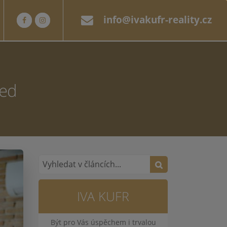
info@ivakufr-reality.cz
led
IVA KUFR
Být pro Vás úspěchem i trvalou