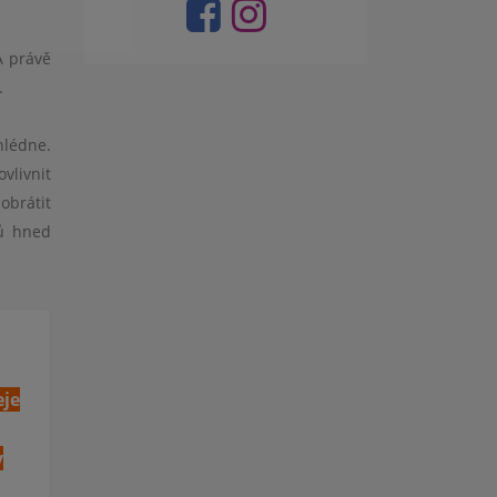
A právě
.
hlédne.
vlivnit
obrátit
ců hned
eje
v