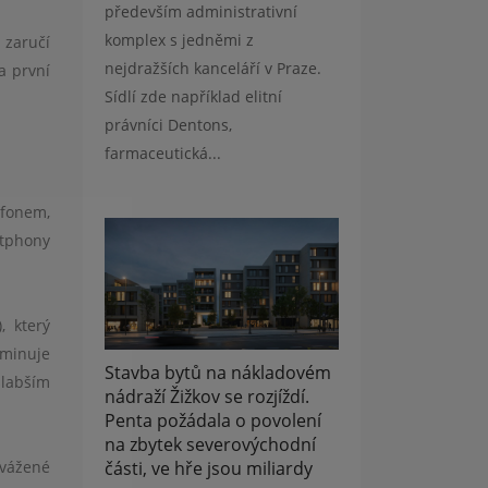
především administrativní
komplex s jedněmi z
 zaručí
nejdražších kanceláří v Praze.
a první
Sídlí zde například elitní
právníci Dentons,
farmaceutická...
efonem,
rtphony
, který
iminuje
Stavba bytů na nákladovém
slabším
nádraží Žižkov se rozjíždí.
Penta požádala o povolení
na zbytek severovýchodní
části, ve hře jsou miliardy
yvážené