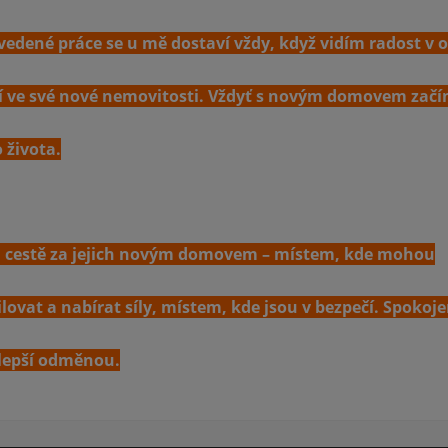
vedené práce se u mě dostaví vždy, když vidím radost v 
ují ve své nové nemovitosti. Vždyť s novým domovem začín
 života.
při cestě za jejich novým domovem – místem, kde mohou
lovat a nabírat síly, místem, kde jsou v bezpečí. Spokoj
jlepší odměnou.