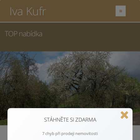
Iva Kufr
TOP nabídka
STÁHNĚTE SI ZDARMA
7 chyb při prodeji nemovitosti