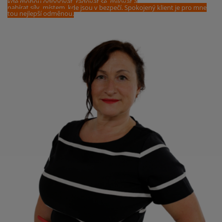
kde mohou odpočívat, radovat se, milovat a
nabírat síly, místem, kde jsou v bezpečí. Spokojený klient je pro mne
tou nejlepší odměnou.