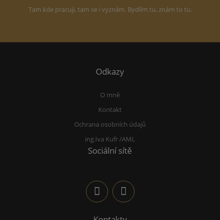
Tam kde pracuji, tam se i vyznám. Bydlím tu, znám to tu.
Odkazy
O mně
Kontakt
Ochrana osobních údajů
ing.Iva Kufr /AML
Sociální sítě
Kontakty