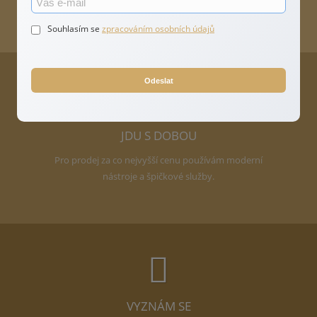
zdarma.
Souhlasím se
zpracováním osobních údajů
Odeslat
JDU S DOBOU
Pro prodej za co nejvyšší cenu používám moderní
nástroje a špičkové služby.
VYZNÁM SE