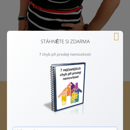
STÁHNĚTE SI ZDARMA
7 chyb při prodeji nemovitosti
UMÍM VÁM NASLOUCHAT
Dříve než se rozhodnete prodávat, nabízím konzultaci