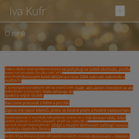
Iva Kufr
O mně
Celou dobu své profesní praxe se pohybuji ve světě obchodu, prošla
jsem od prodeje špulky nití až k
mnohamilionovým kontraktům a v roce 2004 natrvalo zakotvila v
realitách.
S rozvojem sociálních sítí se mění i trh realit, aktuálním trendům se ale
nebráním a novinky stále zařazuju do
spektra svých služeb.
Baví mne pracovat s lidmi a pro lidi.
Zajímá mě názor klientů, proto se hodně ptám a hodně naslouchám.
Spokojenost z poctivě odvedené práce se u mě dostaví vždy, když
vidím radost v očích klientů, kteří se zabydlují
ve své nové nemovitosti. Vždyť s novým domovem začínají i novou
kapitolu vlastního života.
Je mi ctí je doprovázet při cestě za jejich novým domovem – místem,